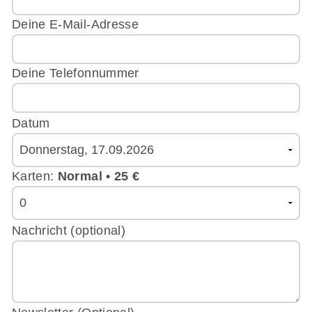
Deine E-Mail-Adresse
Deine Telefonnummer
Bitte
Datum
lasse
dieses
Feld
Karten:
Normal • 25 €
leer.
Bitte
Nachricht (optional)
lasse
dieses
Feld
leer.